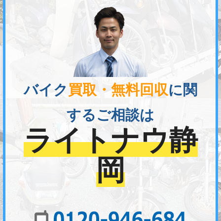
バイク
買取・無料回収
に関
するご相談は
ライトナウ静
岡
01