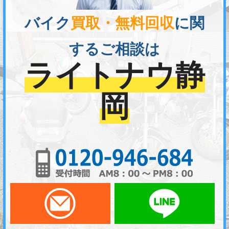
バイク
買取・無料回収
に関
するご相談は
ライトナウ静
岡
01
メールでお問い合わせ
LI