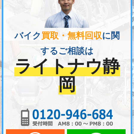
バイク
買取・無料回収
に関
するご相談は
ライトナウ静
岡
01
メールでお問い合わせ
LI