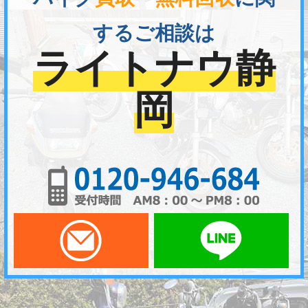
するご相談は
ライトナウ静
岡
01
メールでお問い合わせ
LI