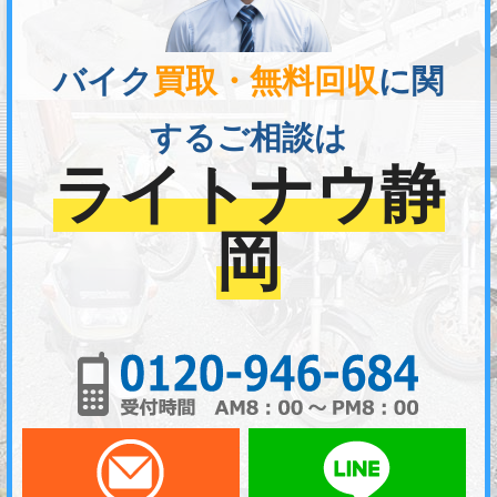
バイク
買取・無料回収
に関
するご相談は
ライトナウ静
岡
01
メールでお問い合わせ
LI