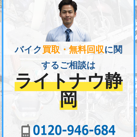
バイク
買取・無料回収
に関
するご相談は
ライトナウ静
岡
01