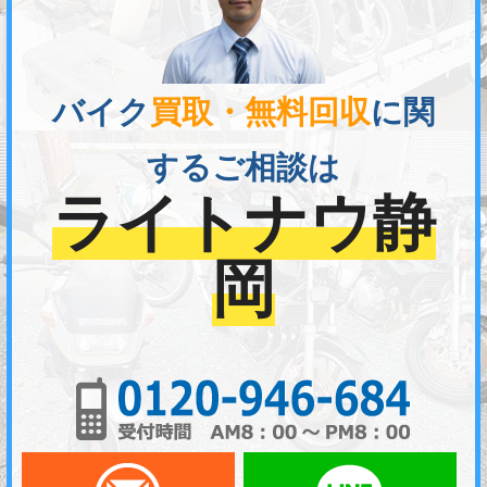
バイク
買取・無料回収
に関
するご相談は
ライトナウ静
岡
01
メールでお問い合わせ
LI