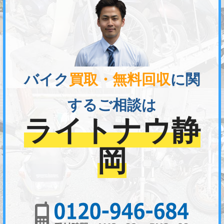
バイク
買取・無料回収
に関
するご相談は
ライトナウ静
岡
01