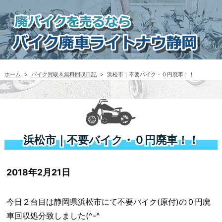
ホーム
>
バイク買取＆無料回収日記
>
浜松市｜不要バイク・０円廃車！！
浜松市｜不要バイク・０円廃車！！
2018年2月21日
今日２台目は静岡県浜松市にて不要バイク(原付)の０円廃
車回収処分致しました(^-^ゞ