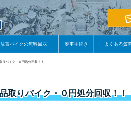
放置バイクの無料回収
廃車手続き
よくある質
取りバイク・０円処分回収！！
品取りバイク・０円処分回収！！