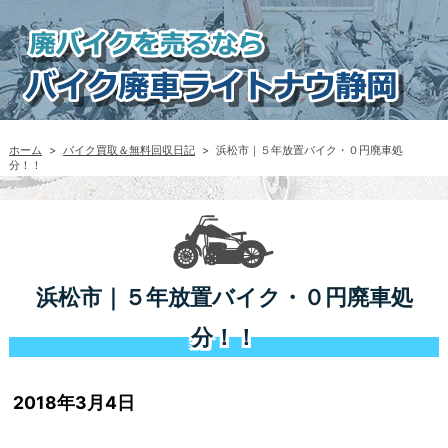
ホーム
>
バイク買取＆無料回収日記
>
浜松市｜５年放置バイク・０円廃車処
分！！
浜松市｜５年放置バイク・０円廃車処
分！！
2018年3月4日