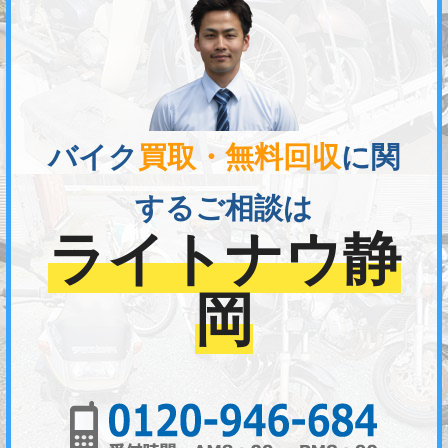
バイク
買取・無料回収
に関
するご相談は
ライトナウ静
岡
01