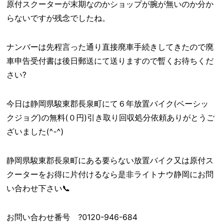
原付スクーターが末期なのかショップが腕が無いのか分か
らないですが残念でしたね。
ナンバーは先程言った通り直接廃車手続きしてきたので廃
車申告受付書は後日郵送にて送りますので暫くお待ちくだ
さい?
今日は静岡県駿東郡長泉町にて６年放置バイク(ベーシッ
クジョグ)の無料(０円)引き取り回収処分依頼ありがとうご
ざいました(^-^)
静岡県駿東郡長泉町にある要らない放置バイク又は原付ス
クーターをお得に片付けるなら是非ライトナウ静岡にお問
い合わせ下さい📞
お問い合わせ番号 ?0120-946-684