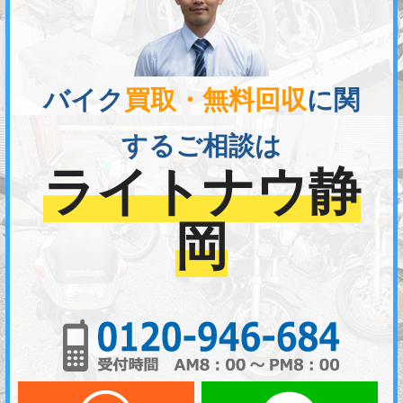
バイク
買取・無料回収
に関
するご相談は
ライトナウ静
岡
01
メールでお問い合わせ
LI