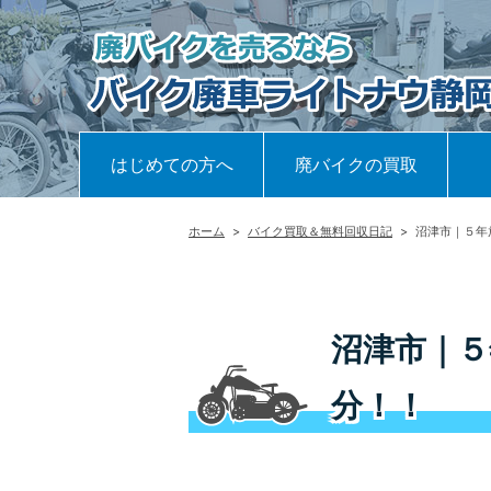
はじめての方へ
廃バイクの買取
ホーム
>
バイク買取＆無料回収日記
>
沼津市｜５年
沼津市｜５
分！！