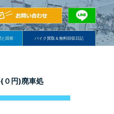
問と回答
バイク買取＆無料回収日記
(０円)廃車処