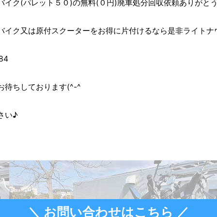
(パレット５０)の無料(０円)廃車処分回収依頼ありがとうございま
バイク又は原付スクーターをお得に片付けるなら是非ライトナウ
84
待ちしております(^-^ゞ
さい♪
＼ お問い合わせはこちら ／