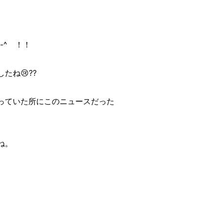
-^ゞ！！
ね😢??
っていた所にこのニュースだった
ね。