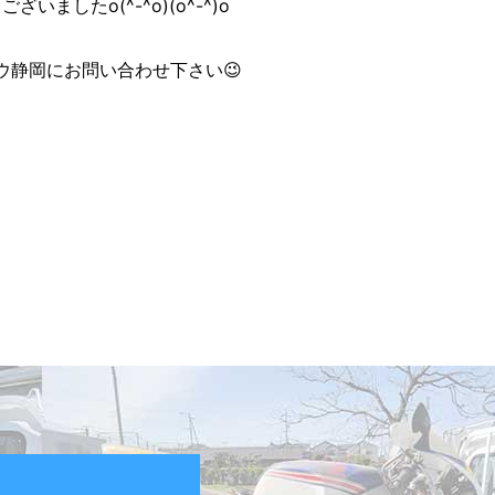
したo(^-^o)(o^-^)o
静岡にお問い合わせ下さい😉