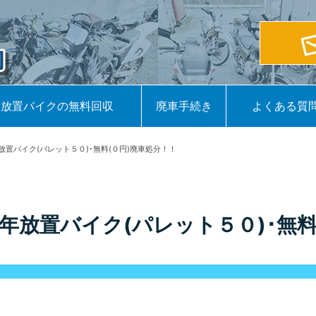
放置バイクの無料回収
廃車手続き
よくある質
放置バイク(パレット５０)･無料(０円)廃車処分！！
年放置バイク(パレット５０)･無料