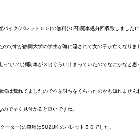
バイク(パレット５０)の無料(０円)廃車処分回収致しました(^
たのですが静岡大学の学生が海に流されて女の子が亡くなりました
走っていて消防車が３台ぐらい止まっていたのでなにかなと思
構海は荒れてましたので不意討ちをくらったのかも知れません
なので早く見付かると良いですね。
クーター)の車種はSUZUKIのパレット５０でした。