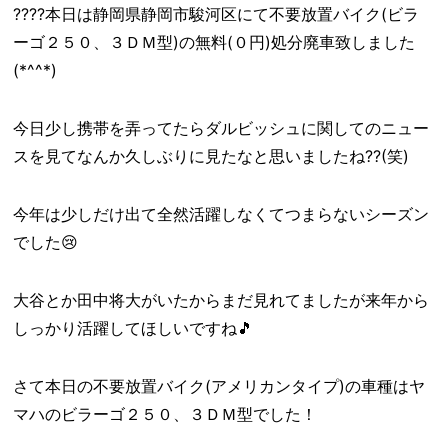
????本日は静岡県静岡市駿河区にて不要放置バイク(ビラ
ーゴ２５０、３ＤＭ型)の無料(０円)処分廃車致しました
(*^^*)
今日少し携帯を弄ってたらダルビッシュに関してのニュー
スを見てなんか久しぶりに見たなと思いましたね??(笑)
今年は少しだけ出て全然活躍しなくてつまらないシーズン
でした😢
大谷とか田中将大がいたからまだ見れてましたが来年から
しっかり活躍してほしいですね🎵
さて本日の不要放置バイク(アメリカンタイプ)の車種はヤ
マハのビラーゴ２５０、３ＤＭ型でした！