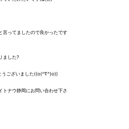
と言ってましたので良かったです
りました?
いました((o(^∇^)o))
イトナウ静岡にお問い合わせ下さ