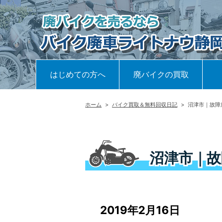
はじめての方へ
廃バイクの買取
ホーム
>
バイク買取＆無料回収日記
>
沼津市｜故障
沼津市｜故
2019年2月16日