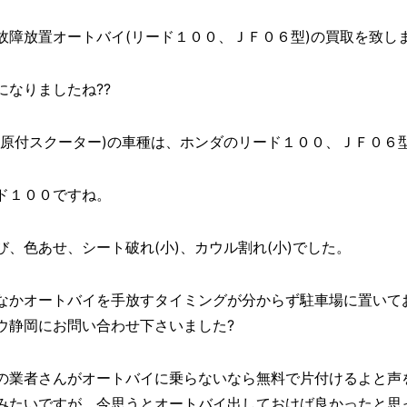
故障放置オートバイ(リード１００、ＪＦ０６型)の買取を致しました
なりましたね??
(原付スクーター)の車種は、ホンダのリード１００、ＪＦ０６
ド１００ですね。
、色あせ、シート破れ(小)、カウル割れ(小)でした。
なかオートバイを手放すタイミングが分からず駐車場に置いて
ウ静岡にお問い合わせ下さいました?
の業者さんがオートバイに乗らないなら無料で片付けるよと声
みたいですが、今思うとオートバイ出しておけば良かったと思っ