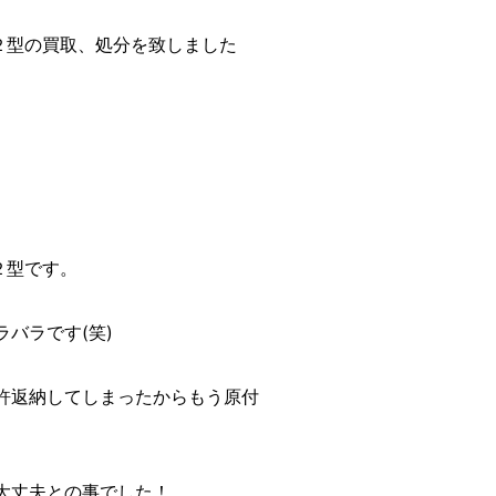
６２型の買取、処分を致しました
２型です。
バラです(笑)
許返納してしまったからもう原付
大丈夫との事でした！