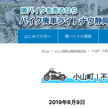
はじめての方へ
廃バイクの買取
ホーム
>
バイク買取＆無料回収日記
>
小山町｜不要
小山町｜不
2019年6月9日