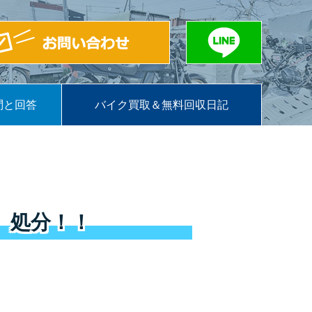
問と回答
バイク買取＆無料回収日記
、処分！！