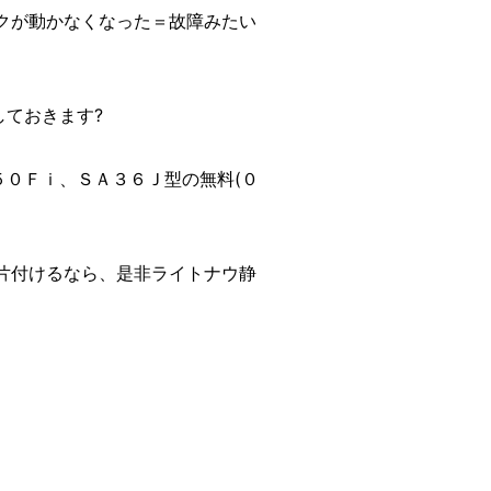
クが動かなくなった＝故障みたい
しておきます?
５０Ｆｉ、ＳＡ３６Ｊ型の無料(０
片付けるなら、是非ライトナウ静