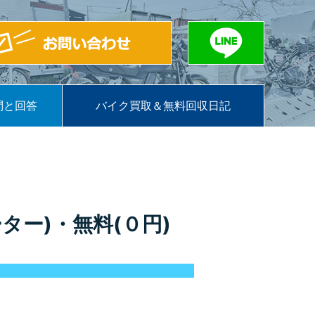
問と回答
バイク買取＆無料回収日記
ー)・無料(０円)