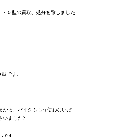
ＳＴ７０型の買取、処分を致しました
０型です。
るから、バイクももう使わないだ
さいました?
いです。