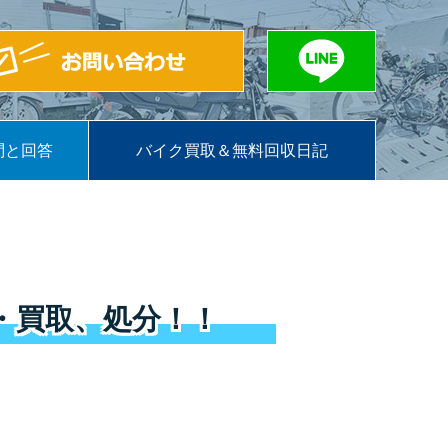
問と回答
バイク買取＆無料回収日記
・買取、処分！！