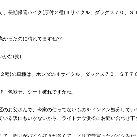
にて、長期保管バイク(原付２種)４サイクル、ダックス７０、
高かったのに晴れてますね??
かな(笑)
付２種)の車種は、ホンダの４サイクル、ダックス７０、ＳＴ７
び、色褪せ、シート破れですかね。
区のお父さんで、今家の使ってないものをドンドン処分してい
ている訳にもいかないから、ライトナウ浜松にお問い合わせ下
くて、周りがバイク好きが多くて、ノリで昔買ったバイクみた