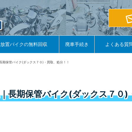
放置バイクの無料回収
廃車手続き
よくある質
長期保管バイク(ダックス７０)・買取、処分！！
｜長期保管バイク(ダックス７０)