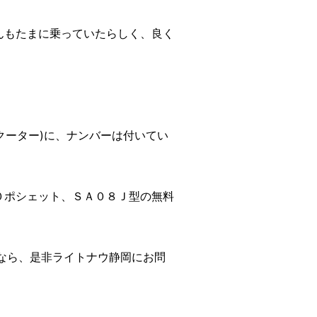
んもたまに乗っていたらしく、良く
クーター)に、ナンバーは付いてい
０ポシェット、ＳＡ０８Ｊ型の無料
なら、是非ライトナウ静岡にお問