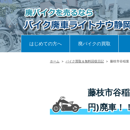
はじめての方へ
廃バイクの買取
ホーム
>
バイク買取＆無料回収日記
>
藤枝市谷稲葉
藤枝市谷稲
円)廃車！