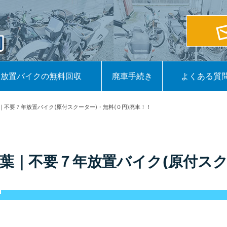
放置バイクの無料回収
廃車手続き
よくある質
｜不要７年放置バイク(原付スクーター)・無料(０円)廃車！！
葉｜不要７年放置バイク(原付スク
！