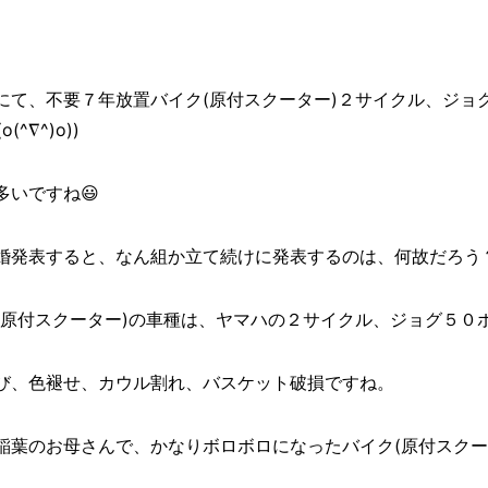
葉にて、不要７年放置バイク(原付スクーター)２サイクル、ジ
^∇^)o))
いですね😃
婚発表すると、なん組か立て続けに発表するのは、何故だろう
(原付スクーター)の車種は、ヤマハの２サイクル、ジョグ５０
び、色褪せ、カウル割れ、バスケット破損ですね。
稲葉のお母さんで、かなりボロボロになったバイク(原付スクー