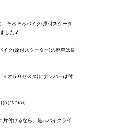
て、そろそろバイク(原付スクータ
ました🎵
イク(原付スクーター)の廃車は良
ディオ５０セスタ)にナンバーは付
^∇^)o))
に片付けるなら、是非バイクライ