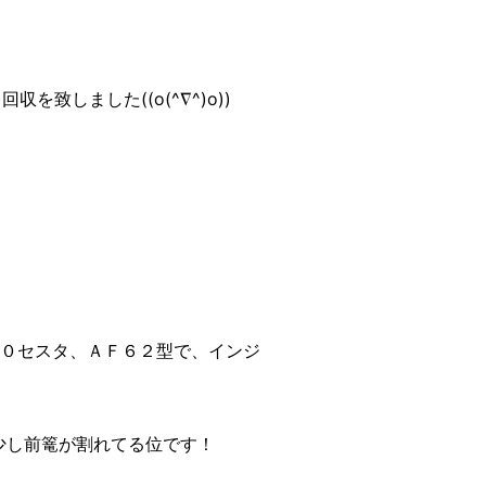
致しました((o(^∇^)o))
５０セスタ、ＡＦ６２型で、インジ
少し前篭が割れてる位です！