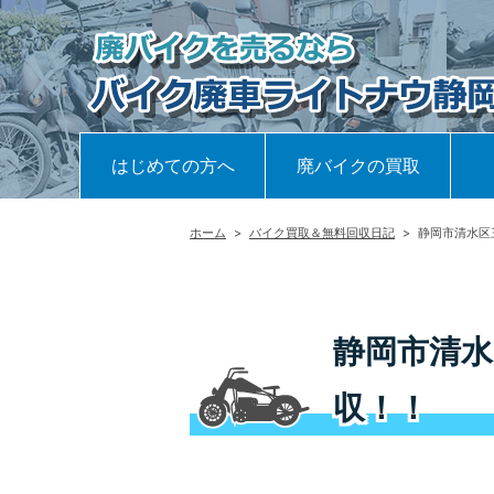
はじめての方へ
廃バイクの買取
ホーム
>
バイク買取＆無料回収日記
>
静岡市清水区
静岡市清水
収！！