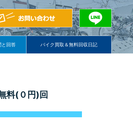
問と回答
バイク買取＆無料回収日記
料(０円)回