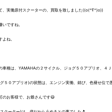
、実働原付スクーターの、買取を致しました((o(^∇^)o))
凄いですね。
すよね。
車種は、YAMAHAの２サイクル、ジョグ５０アプリオ、４Ｊ
ョグ５０アプリオ)の状態は、エンジン実働、錆び、色褪せ位で
町のお客様で、お爺さんです😃
スクーター)は、歳だから止めるとの事でした🎵