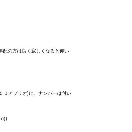
年配の方は良く寂しくなると仰い
５０アプリオ)に、ナンバーは付い
))