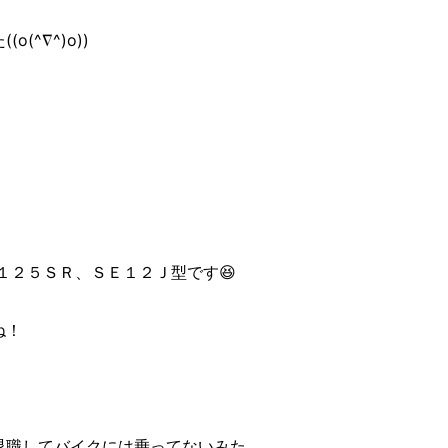
^∇^)o))
１２５ＳＲ、ＳＥ１２Ｊ型です😆
ね！
退職してバイクには乗ってないみた