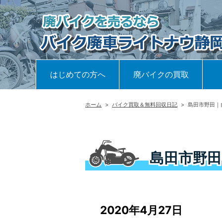
はじめての方へ
廃バイクの買取
ホーム
>
バイク買取＆無料回収日記
>
島田市野田｜
島田市野田
2020年4月27日