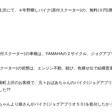
沢にて、４年野晒しバイク(原付スクーター)の、無料(０円)廃棄を致
付スクーター)の車種は、YAMAHAの２サイクル、ジョグアプ
クーター)の状態は、エンジン不動、錆び、色褪せ位で結構普通
南町上沢のお客様で、元々おばあちゃんのバイク(ジョグアプリ
た??
ゃんより娘さんがバイク(ジョグアプリオ５０)を処分したかっ