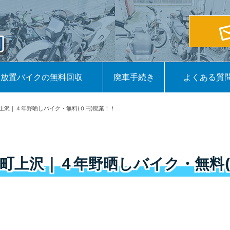
放置バイクの無料回収
廃車手続き
よくある質
上沢｜４年野晒しバイク・無料(０円)廃棄！！
町上沢｜４年野晒しバイク・無料(