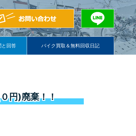
問と回答
バイク買取＆無料回収日記
０円)廃棄！！