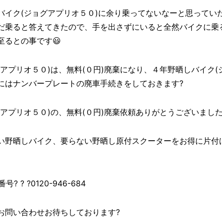
バイク(ジョグアプリオ５０)に余り乗ってないなーと思ってい
だ乗ると答えてきたので、手を出さずにいると全然バイクに乗
るとの事です😃
アプリオ５０)は、無料(０円)廃棄になり、４年野晒しバイク(
にはナンバープレートの廃車手続きをしておきます?
リオ５０)の、無料(０円)廃棄依頼ありがとうございました((o(
い野晒しバイク、要らない野晒し原付スクーターをお得に片付
 ? ?0120-946-684
お問い合わせお待ちしております?