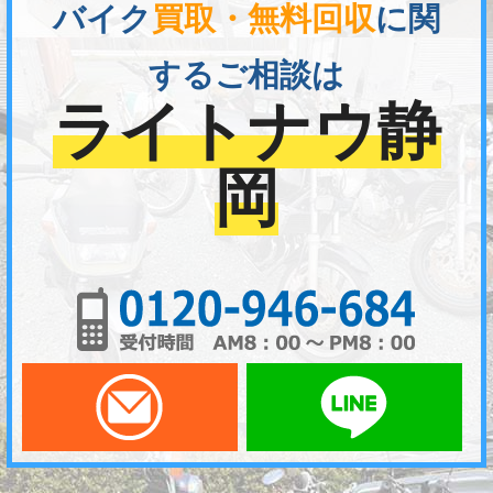
バイク
買取・無料回収
に関
するご相談は
ライトナウ静
岡
01
メールでお問い合わせ
LI