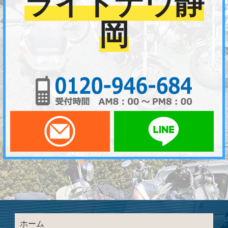
ライトナウ静
岡
01
メールでお問い合わせ
LI
ホーム