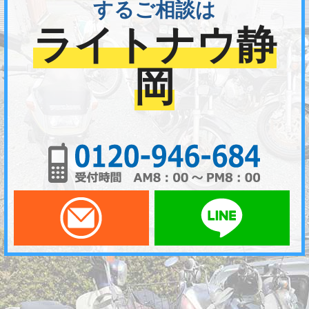
するご相談は
ライトナウ静
岡
01
メールでお問い合わせ
LI