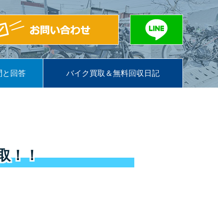
問と回答
バイク買取＆無料回収日記
取！！