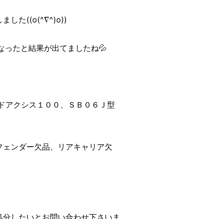
((o(^∇^)o))
ったと結果が出てましたね💦
ンドアクシス１００、ＳＢ０６Ｊ型
フェンダー欠品、リアキャリア欠
処分したいとお問い合わせ下さいま