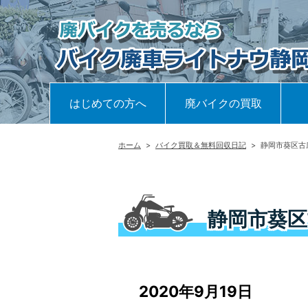
はじめての方へ
廃バイクの買取
ホーム
>
バイク買取＆無料回収日記
>
静岡市葵区古
静岡市葵
2020年9月19日