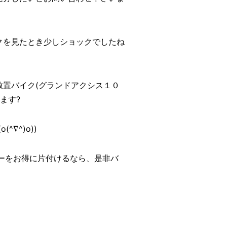
クを見たとき少しショックでしたね
放置バイク(グランドアクシス１０
ます?
∇^)o))
ーをお得に片付けるなら、是非バ