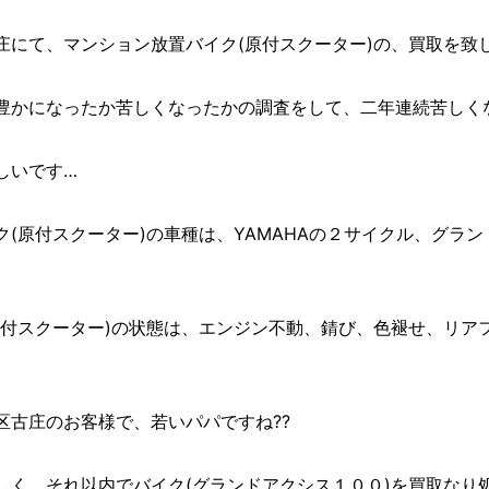
にて、マンション放置バイク(原付スクーター)の、買取を致しました
豊かになったか苦しくなったかの調査をして、二年連続苦しくな
しいです…
(原付スクーター)の車種は、YAMAHAの２サイクル、グラ
原付スクーター)の状態は、エンジン不動、錆び、色褪せ、リア
区古庄のお客様で、若いパパですね??
しく、それ以内でバイク(グランドアクシス１００)を買取なり