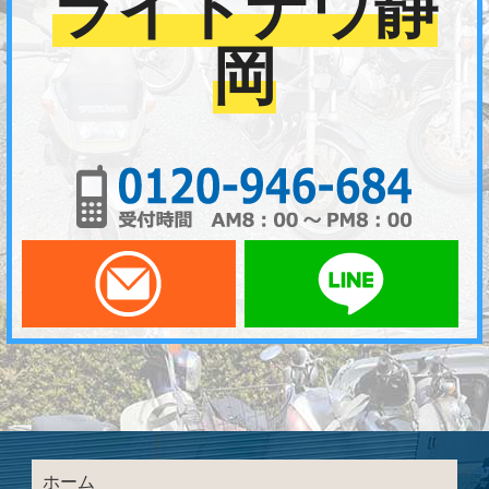
ライトナウ静
岡
01
メールでお問い合わせ
LI
ホーム