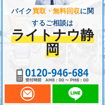
バイク
買取・無料回収
に関
するご相談は
ライトナウ静
岡
01
メールでお問い合わせ
LI