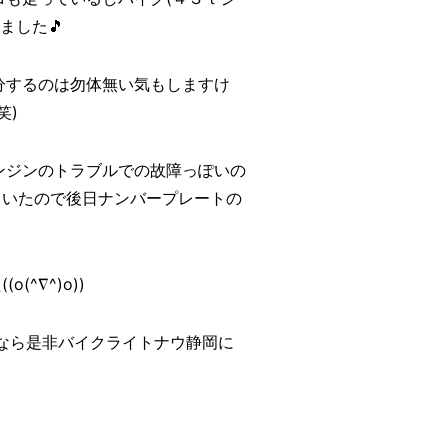
ました🎵
分するのは勿体無い気もしますけ
笑)
ンジンのトラブルでの故障っぽいの
ていたので後日ナンバープレートの
^∇^)o))
なら是非バイクライトナウ静岡に