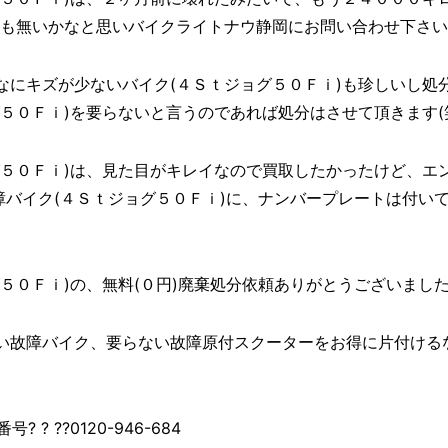
とも無いかなと思いバイクライトナウ静岡にお問い合わせ下さい
なにキズが少ないバイク(４Ｓｔジョグ５０Ｆｉ)も珍しいし処
５０Ｆｉ)を要らないと言うのであれば処分はさせて頂きます(
グ５０Ｆｉ)は、見た目がキレイなので買取したかったけど、エ
障バイク(４Ｓｔジョグ５０Ｆｉ)に、ナンバープレートは付い
Ｆｉ)の、無料(０円)廃棄処分依頼ありがとうございました((o(
い故障バイク、要らない故障原付スクーターをお得に片付ける
 ? ??0120-946-684