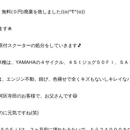
料(０円)廃棄を致しました((o(^∇^)o))
す🎍
原付スクーターの処分をしていきます🎵
車種は、YAMAHAの４サイクル、４Ｓｔジョグ５０Ｆｉ、ＳＡ
は、エンジン不動、錆び、色褪せで全くキズもないしキレイなバイ
河区寺田のお客様で、お父さんです😃
に元気ですね(笑)
グ５０Ｆｉ)は、２ヶ月前に壊れたみたいで、もう２４０００キ