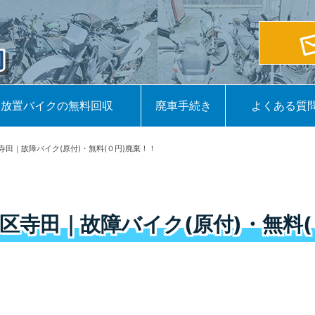
放置バイクの無料回収
廃車手続き
よくある質
寺田｜故障バイク(原付)・無料(０円)廃棄！！
区寺田｜故障バイク(原付)・無料(