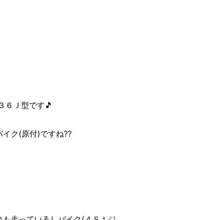
３６Ｊ型です🎵
ク(原付)ですね??
ロも走っているしバイク(４Ｓｔジ