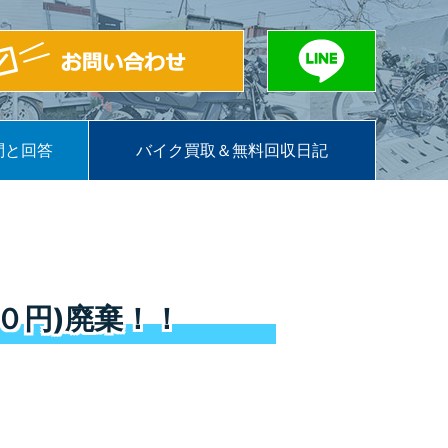
問と回答
バイク買取＆無料回収日記
０円)廃棄！！