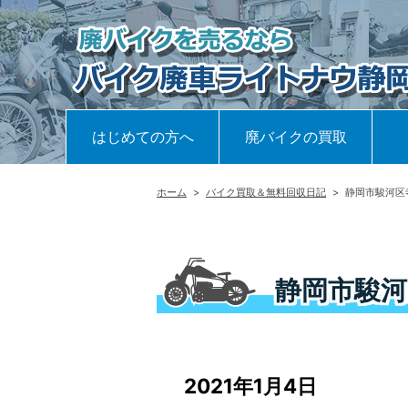
はじめての方へ
廃バイクの買取
ホーム
>
バイク買取＆無料回収日記
>
静岡市駿河区
静岡市駿河
2021年1月4日