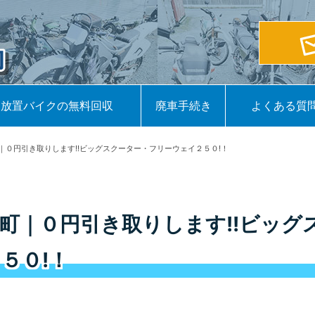
放置バイクの無料回収
廃車手続き
よくある質
｜０円引き取りします!!ビッグスクーター・フリーウェイ２５０!！
町｜０円引き取りします!!ビッグ
５０!！