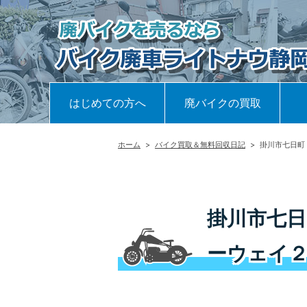
はじめての方へ
廃バイクの買取
ホーム
>
バイク買取＆無料回収日記
>
掛川市七日町
掛川市七日
ーウェイ２