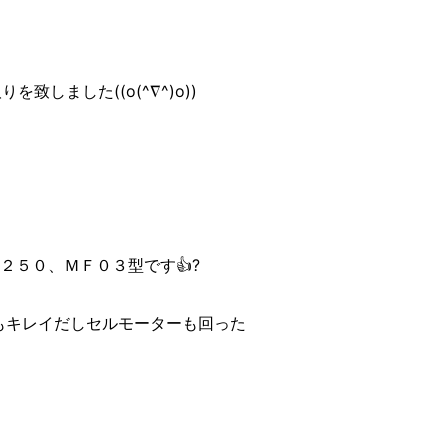
しました((o(^∇^)o))
２５０、ＭＦ０３型です👍?
もキレイだしセルモーターも回った