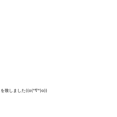
ました((o(^∇^)o))