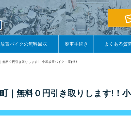
放置バイクの無料回収
廃車手続き
よくある質
｜無料０円引き取りします!！小屋放置バイク・原付!！
町｜無料０円引き取りします!！