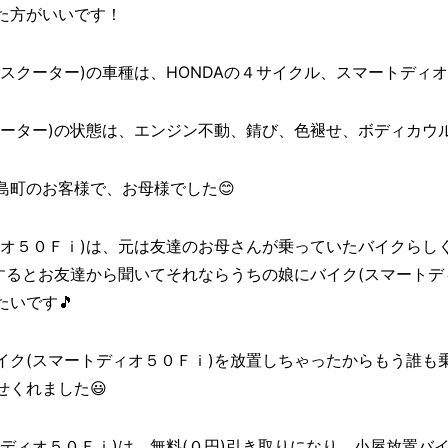
た方がいいです！
スクーター)の車種は、HONDAの４サイクル、スマートディオ
ーター)の状態は、エンジン不動、錆び、色褪せ、ボディカウル
島町のお客様で、お母様でした😊
ィオ５０Ｆｉ)は、元は友達のお母さんが乗っていたバイクらし
するとお友達から聞いてそれならうちの娘にバイク(スマートデ
いです🎵
イク(スマートディオ５０Ｆｉ)を放置しちゃったからもう誰も
くれました😃
ディオ５０Ｆｉ)は、無料(０円)引き取りになり、小屋放置バイ