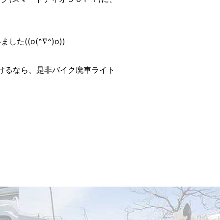
(o(^∇^)o))
けるなら、是非バイク廃車ライト