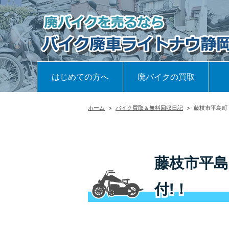
はじめての方へ
廃バイクの買取
ホーム
>
バイク買取＆無料回収日記
>
藤枝市平島町
藤枝市平島
付!！