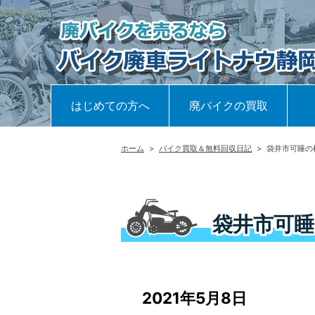
はじめての方へ
廃バイクの買取
ホーム
>
バイク買取＆無料回収日記
>
袋井市可睡の
袋井市可睡
2021年5月8日