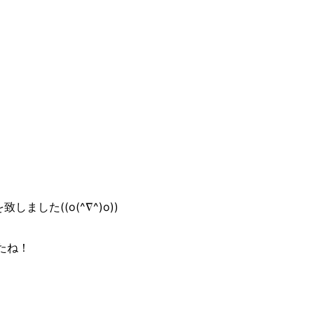
した((o(^∇^)o))
たね！