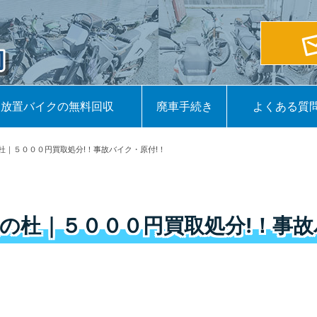
放置バイクの無料回収
廃車手続き
よくある質
杜｜５０００円買取処分!！事故バイク・原付!！
の杜｜５０００円買取処分!！事故