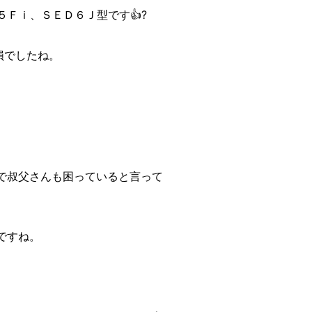
５Ｆｉ、ＳＥＤ６Ｊ型です👍?
損でしたね。
で叔父さんも困っていると言って
ですね。