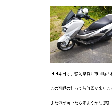
🌸🌸本日は、静岡県袋井市可睡の
この可睡の杜って昔何回か来たこ
また気が向いたら来ようかな(笑)