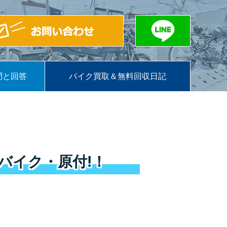
問と回答
バイク買取＆無料回収日記
バイク・原付!！