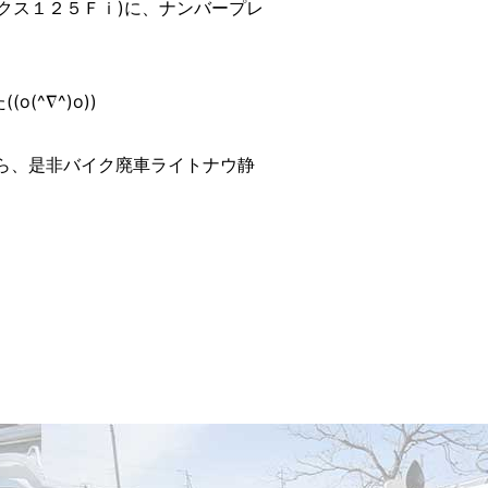
クス１２５Ｆｉ)に、ナンバープレ
^∇^)o))
ら、是非バイク廃車ライトナウ静