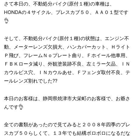
さて本日の、不動処分バイク(原付１種)の車種は、
HONDAの４サイクル、プレスカブ５０、ＡＡ０１型です
👌
そして、不動処分バイク(原付１種)の状態は、エンジン不
動、メーターレンズ欠損大、ハンカバーカット、Ｈライト
Ｐ飛び、フレームＮｏプレート曲り、Ｆホイール他車用、
ＦＢＫロータ減り、外観塗装跡不良、左ミラー欠品、ＩＮ
カウルビス穴、ＩＮカウルあせ、Ｆフェンダ取付不良、テ
ールレンズ割れでした??
本日のお客様は、静岡県焼津市大栄町のお客様で、お爺さ
んです👌
全ての書類があったので見てみると２００８年四季のプレ
スカブ５０らしくて、１３年でも結構ボロボロになるだな