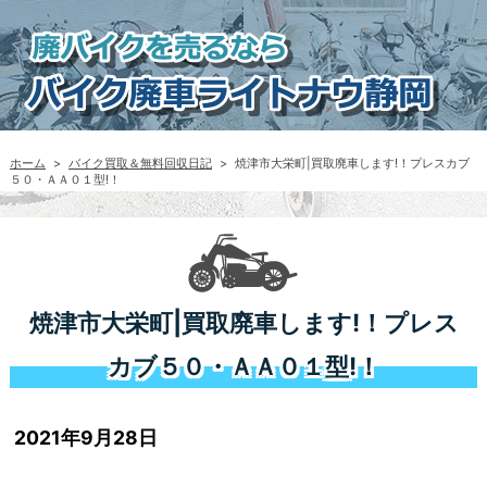
ホーム
>
バイク買取＆無料回収日記
>
焼津市大栄町|買取廃車します!！プレスカブ
５０・ＡＡ０１型!！
焼津市大栄町|買取廃車します!！プレス
カブ５０・ＡＡ０１型!！
2021年9月28日