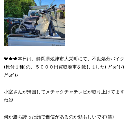
🍁🍁🍁本日は、静岡県焼津市大栄町にて、不動処分バイク
(原付１種)の、５０００円買取廃車を致しました( ﾉ^ω^)ﾉ(
ﾉ^ω^)ﾉ
小室さんが帰国してメチャクチャテレビが取り上げてます
ね😅
何か勝ち誇った顔で自信があるのか頼もしいです(笑)