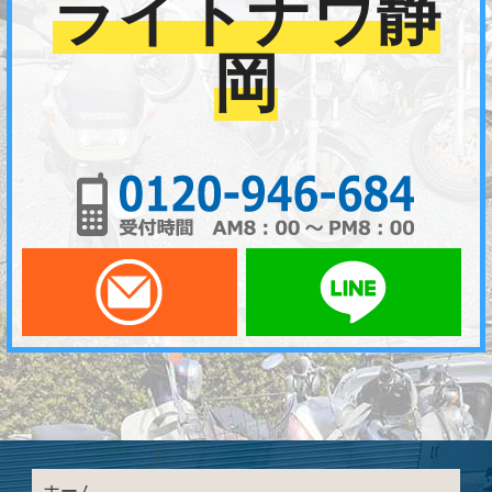
ライトナウ静
岡
01
メールでお問い合わせ
LI
ホーム