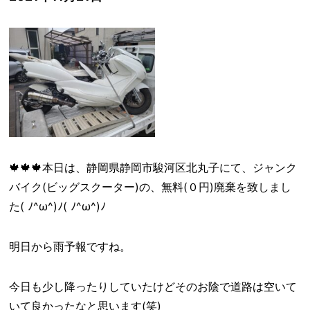
🍁🍁🍁本日は、静岡県静岡市駿河区北丸子にて、ジャンク
バイク(ビッグスクーター)の、無料(０円)廃棄を致しまし
た( ﾉ^ω^)ﾉ( ﾉ^ω^)ﾉ
明日から雨予報ですね。
今日も少し降ったりしていたけどそのお陰で道路は空いて
いて良かったなと思います(笑)