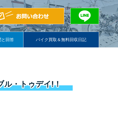
問と回答
バイク買取＆無料回収日記
ブル・トゥデイ!！