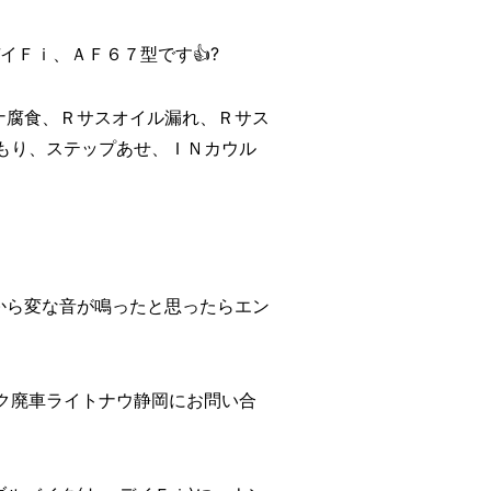
イＦｉ、ＡＦ６７型です👍?
ナ腐食、Ｒサスオイル漏れ、Ｒサス
もり、ステップあせ、ＩＮカウル
から変な音が鳴ったと思ったらエン
ク廃車ライトナウ静岡にお問い合