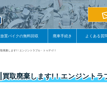
放置バイクの無料回収
廃車手続き
よくある質
買取廃棄します!！エンジントラブル・トゥデイ!！
|買取廃棄します!！エンジントラ