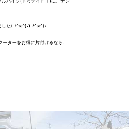
ルバイク(トゥデイＦｉ)に、ナン
ω^)ﾉ( ﾉ^ω^)ﾉ
クーターをお得に片付けるなら、