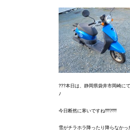
???本日は、静岡県袋井市岡崎にて、
ﾉ
今日断然に寒いですね🌁?🌁
雪がチラホラ降ったり降らなかった