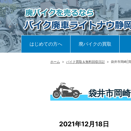
はじめての方へ
廃バイクの買取
ホーム
>
バイク買取＆無料回収日記
>
袋井市岡崎|
袋井市岡崎
2021年12月18日