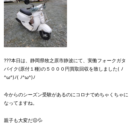
???本日は、静岡県牧之原市静波にて、実働フォークガタ
バイク(原付１種)の５０００円買取回収を致しました( ﾉ
^ω^)ﾉ( ﾉ^ω^)ﾉ
今からのシーズン受験があるのにコロナでめちゃくちゃに
なってますね。
親子も大変だ😖💦