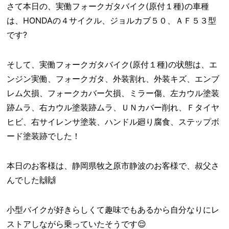
さて本日の、実働フォークガタバイク(原付１種)の車種
は、HONDAの４サイクル、ジョルカブ５０、ＡＦ５３型
です?
そして、実働フォークガタバイク(原付１種)の状態は、エ
ンジン実働、フォークガタ、外装割れ、外装キズ、エンブ
レム欠損、フォークカバー欠損、ミラー傷、左カウル塗装
跡ムラ、右カウル塗装跡ムラ、ＵＮカバー削れ、Ｆタイヤ
ヒビ、右サイレンサ塗装、ハンドル廻り腐食、ステップボ
ード塗装跡でした！
本日のお客様は、静岡県牧之原市静波のお客様で、叔父さ
んでした🙌🙌
小型バイクが好きらしくて趣味でもあるから自分なりにレ
ストアしながら乗っていたそうです😌