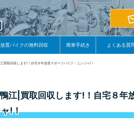
放置バイクの無料回収
廃車手続き
よくある質
江|買取回収します!！自宅８年放置スポーツバイク・ニンジャ!！
鴨江|買取回収します!！自宅８年
ャ!！