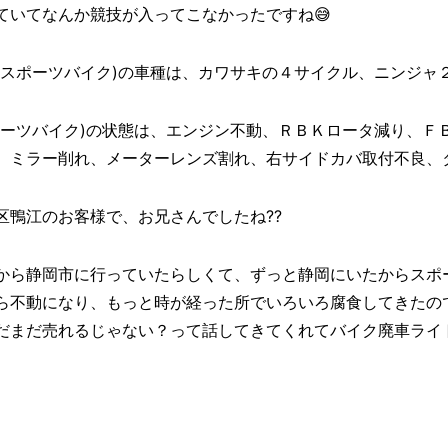
ていてなんか競技が入ってこなかったですね😅
(スポーツバイク)の車種は、カワサキの４サイクル、ニンジャ２
ポーツバイク)の状態は、エンジン不動、ＲＢＫロータ減り、Ｆ
、ミラー削れ、メーターレンズ割れ、右サイドカバ取付不良、
区鴨江のお客様で、お兄さんでしたね??
から静岡市に行っていたらしくて、ずっと静岡にいたからスポー
ら不動になり、もっと時が経った所でいろいろ腐食してきたの
だまだ売れるじゃない？って話してきてくれてバイク廃車ライ