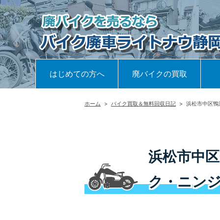
はじめての方へ
廃バイクの買取
ホーム
>
バイク買取＆無料回収日記
>
浜松市中区鴨
浜松市中区
ク・ニンジ