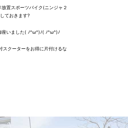
年放置スポーツバイク(ニンジャ２
しておきます?
( ﾉ^ω^)ﾉ( ﾉ^ω^)ﾉ
付スクーターをお得に片付けるな