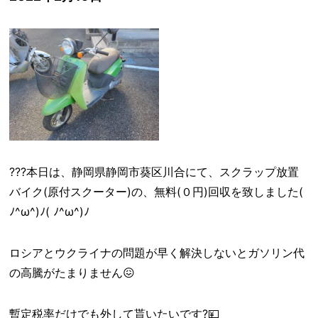
???本日は、静岡県静岡市葵区川合にて、スクラップ放置
バイク(原付スクーター)の、無料(０円)回収を致しました(
ﾉ^ω^)ﾉ( ﾉ^ω^)ﾉ
ロシアとウクライナの問題が早く解決しないとガソリン代
の高騰がたまりません😖
暫定税率だけでも外して貰いたいです?💴