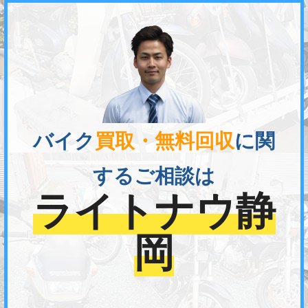
バイク
買取・無料回収
に関
するご相談は
ライトナウ静
岡
01