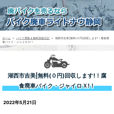
ホーム
>
バイク買取＆無料回収日記
>
湖西市吉美|無料(０円)回収します!！腐食廃
車バイク・ジャイロＸ!！
湖西市吉美|無料(０円)回収します!！腐
食廃車バイク・ジャイロＸ!！
2022年5月21日