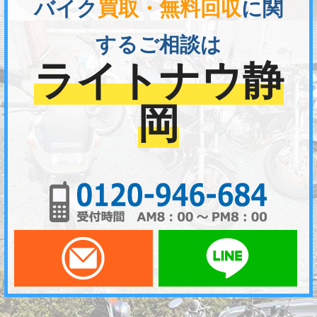
バイク
買取・無料回収
に関
するご相談は
ライトナウ静
岡
01
メールでお問い合わせ
LI