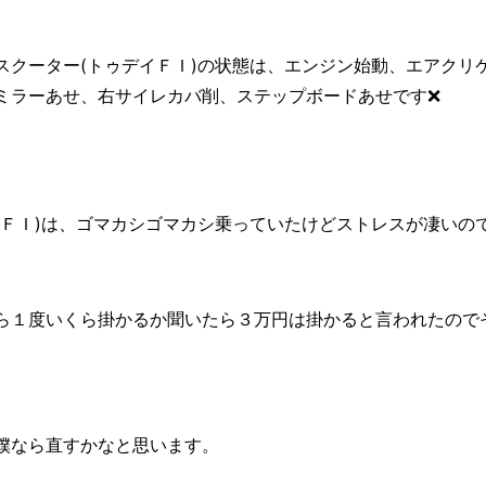
スクーター(トゥデイＦＩ)の状態は、エンジン始動、エアクリ
ミラーあせ、右サイレカバ削、ステップボードあせです❌
ＦＩ)は、ゴマカシゴマカシ乗っていたけどストレスが凄いので
ら１度いくら掛かるか聞いたら３万円は掛かると言われたので
僕なら直すかなと思います。