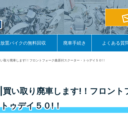
放置バイクの無料回収
廃車手続き
よくある質
買い取り廃車します!！フロントフォーク曲原付スクーター・トゥデイ５０!！
|買い取り廃車します!！フロント
トゥデイ５０!！