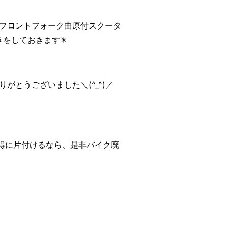
、フロントフォーク曲原付スクータ
をしておきます✴️
がとうございました＼(^_^)／
得に片付けるなら、是非バイク廃