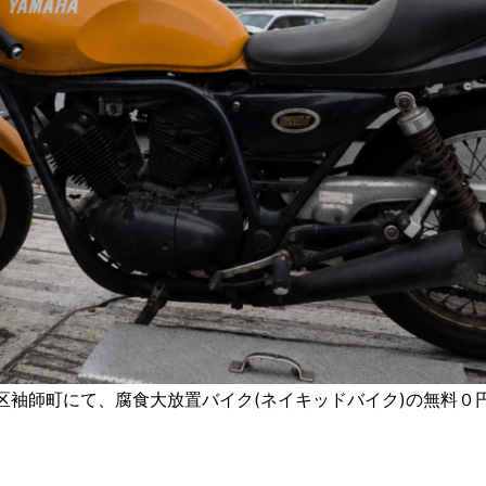
水区袖師町にて、腐食大放置バイク(ネイキッドバイク)の無料０円