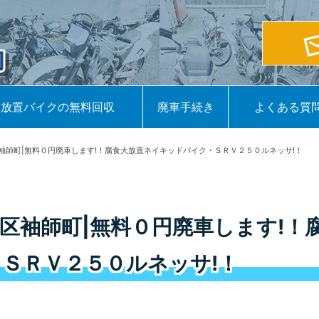
放置バイクの無料回収
廃車手続き
よくある質
袖師町|無料０円廃車します!！腐食大放置ネイキッドバイク・ＳＲＶ２５０ルネッサ!！
区袖師町|無料０円廃車します!！
ＳＲＶ２５０ルネッサ!！