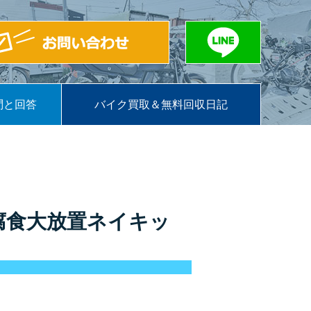
問と回答
バイク買取＆無料回収日記
腐食大放置ネイキッ