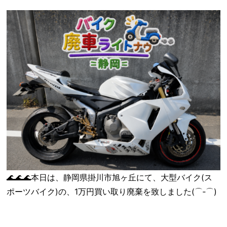
🌊🌊🌊本日は、静岡県掛川市旭ヶ丘にて、大型バイク(ス
ポーツバイク)の、1万円買い取り廃棄を致しました(⌒‐⌒)