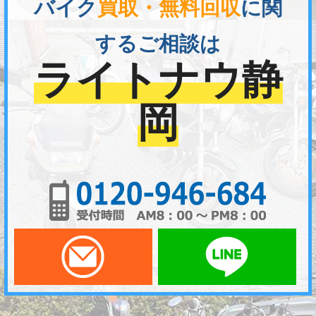
バイク
買取・無料回収
に関
するご相談は
ライトナウ静
岡
01
メールでお問い合わせ
LI