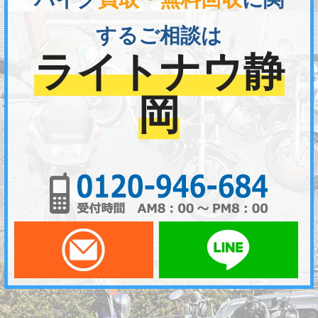
するご相談は
ライトナウ静
岡
01
メールでお問い合わせ
LI