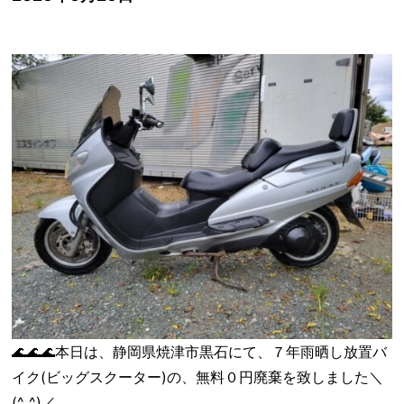
🌊🌊🌊本日は、静岡県焼津市黒石にて、７年雨晒し放置バ
イク(ビッグスクーター)の、無料０円廃棄を致しました＼
(^_^)／