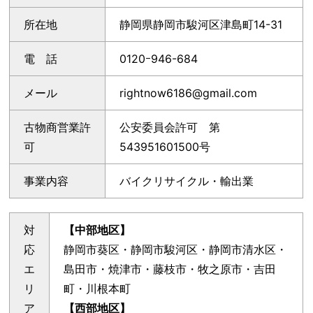
所在地
静岡県静岡市駿河区津島町14-31
電 話
0120ｰ946-684
メール
rightnow6186@gmail.com
古物商営業許
公安委員会許可 第
可
543951601500号
事業内容
バイクリサイクル・輸出業
対
【中部地区】
応
静岡市葵区・静岡市駿河区・静岡市清水区・
エ
島田市・焼津市・藤枝市・牧之原市・吉田
リ
町・川根本町
ア
【西部地区】